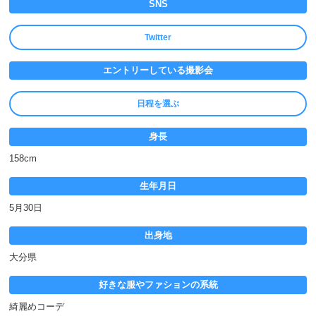
SNS
Twitter
エントリーしている撮影会
日程を選ぶ
身長
158cm
生年月日
5月30日
出身地
大分県
好きな服やファションの系統
綺麗めコーデ