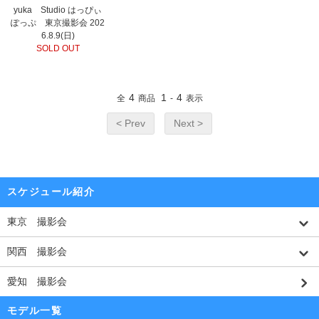
yuka Studio はっぴぃ
ぽっぷ 東京撮影会 202
6.8.9(日)
SOLD OUT
4
1
4
全
商品
-
表示
< Prev
Next >
スケジュール紹介
東京 撮影会
関西 撮影会
愛知 撮影会
モデル一覧